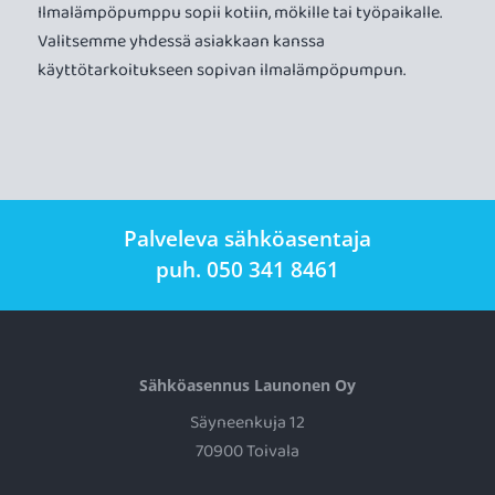
Ilmalämpöpumppu sopii kotiin, mökille tai työpaikalle.
Valitsemme yhdessä asiakkaan kanssa
käyttötarkoitukseen sopivan ilmalämpöpumpun.
Palveleva sähköasentaja
puh. 050 341 8461
Sähköasennus Launonen Oy
Säyneenkuja 12
70900 Toivala