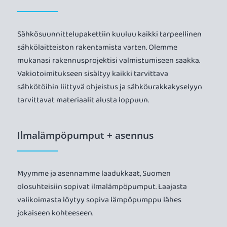
Sähkösuunnittelupakettiin kuuluu kaikki tarpeellinen
sähkölaitteiston rakentamista varten. Olemme
mukanasi rakennusprojektisi valmistumiseen saakka.
Vakiotoimitukseen sisältyy kaikki tarvittava
sähkötöihin liittyvä ohjeistus ja sähköurakkakyselyyn
tarvittavat materiaalit alusta loppuun.
Ilmalämpöpumput + asennus
Myymme ja asennamme laadukkaat, Suomen
olosuhteisiin sopivat ilmalämpöpumput. Laajasta
valikoimasta löytyy sopiva lämpöpumppu lähes
jokaiseen kohteeseen.